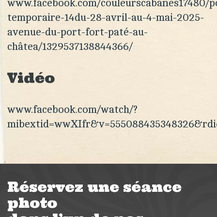
www.facebook.com/couleurscabanes17480/p
temporaire-14du-28-avril-au-4-mai-2025-
avenue-du-port-fort-paté-au-
châtea/1329537138844366/
Vidéo
www.facebook.com/watch/?
mibextid=wwXIfr&v=555088435348326&rd
Réservez une séance
photo