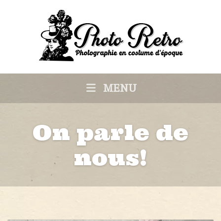
MENU
On parle de
nous!