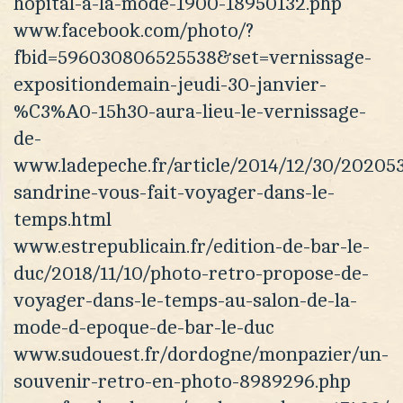
hopital-a-la-mode-1900-18950132.php
www.facebook.com/photo/?
fbid=596030806525538&set=vernissage-
expositiondemain-jeudi-30-janvier-
%C3%A0-15h30-aura-lieu-le-vernissage-
de-
www.ladepeche.fr/article/2014/12/30/20205
sandrine-vous-fait-voyager-dans-le-
temps.html
www.estrepublicain.fr/edition-de-bar-le-
duc/2018/11/10/photo-retro-propose-de-
voyager-dans-le-temps-au-salon-de-la-
mode-d-epoque-de-bar-le-duc
www.sudouest.fr/dordogne/monpazier/un-
souvenir-retro-en-photo-8989296.php